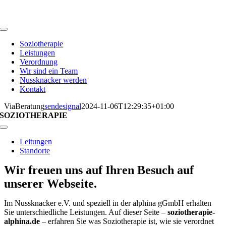
Zum
Inhalt
springen
Toggle
Navigation
Soziotherapie
Leistungen
Verordnung
Wir sind ein Team
Nussknacker werden
Kontakt
ViaBeratung
sendesignal
2024-11-06T12:29:35+01:00
SOZIOTHERAPIE
Toggle
Navigation
Leitungen
Standorte
Wir freuen uns auf Ihren Besuch auf
unserer Webseite.
Im Nussknacker e.V. und speziell in der alphina gGmbH erhalten
Sie unterschiedliche Leistungen. Auf dieser Seite –
soziotherapie-
alphina.de
– erfahren Sie was Soziotherapie ist, wie sie verordnet