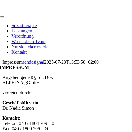
Zum
Inhalt
springen
Toggle
Navigation
Soziotherapie
Leistungen
Verordnung
Wir sind ein Team
Nussknacker werden
Kontakt
Impressum
sendesignal
2025-07-23T13:53:58+02:00
IMPRESSUM
Angaben gemäß § 5 DDG:
ALPHINA gGmbH
vertreten durch:
Geschäftsführerin:
Dr. Nadia Simon
Kontakt:
Telefon: 040 / 1804 709 – 0
Fax: 040 / 1809 709 – 60